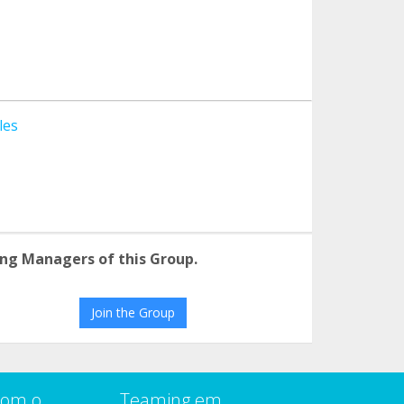
les
ng Managers of this Group.
Join the Group
com o
Teaming em