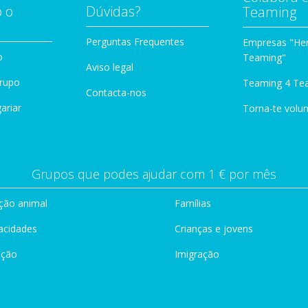
 o
Dúvidas?
Teaming
Perguntas Frequentes
Empresas "Her
o
Teaming"
Aviso legal
Grupo
Teaming 4 Te
Contacta-nos
ariar
Torna-te volun
Grupos que podes ajudar com 1 € por mês
ção animal
Famílias
acidades
Crianças e jovens
ação
Imigração