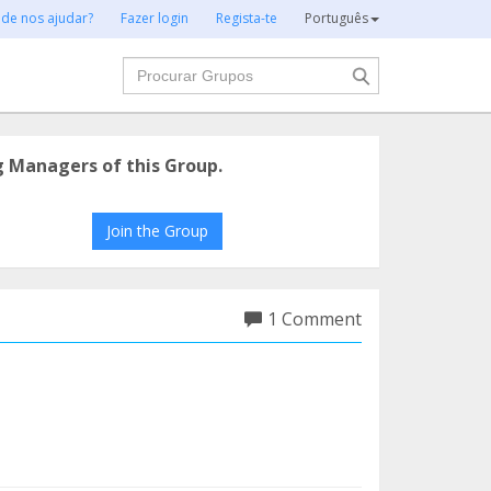
 de nos ajudar?
Fazer login
Regista-te
Português
Procurar
g Managers of this Group.
Join the Group
1 Comment