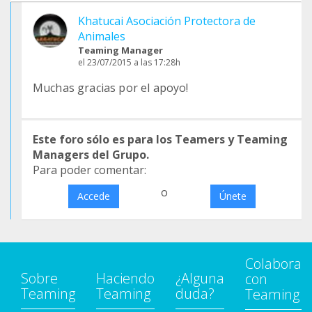
Khatucai Asociación Protectora de
Animales
Teaming Manager
el 23/07/2015 a las 17:28h
Muchas gracias por el apoyo!
Este foro sólo es para los Teamers y Teaming
Managers del Grupo.
Para poder comentar:
o
Accede
Únete
Colabora
Sobre
Haciendo
¿Alguna
con
Teaming
Teaming
duda?
Teaming