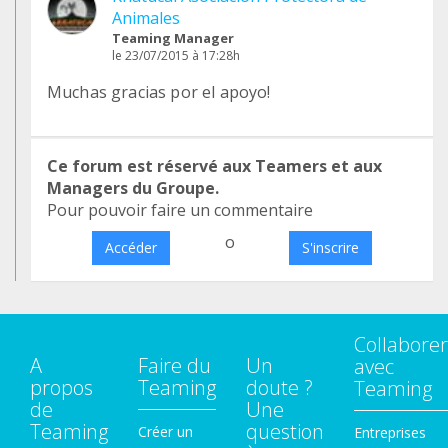
Animales
Teaming Manager
le 23/07/2015 à 17:28h
Muchas gracias por el apoyo!
Ce forum est réservé aux Teamers et aux
Managers du Groupe.
Pour pouvoir faire un commentaire
o
Accéder
S'inscrire
Collaborer
A
Faire du
Un
avec
propos
Teaming
doute ?
Teaming
de
Une
Teaming
question
Créer un
Entreprises