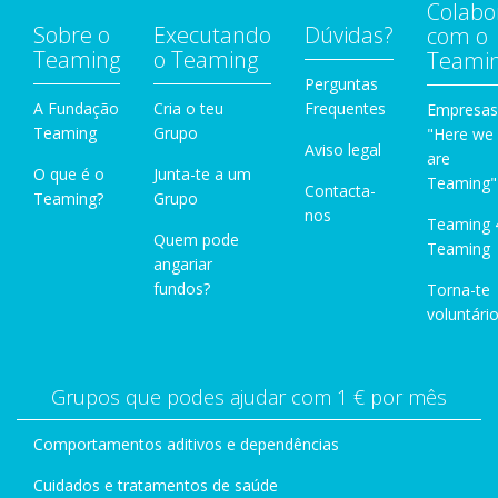
Colabo
Sobre o
Executando
Dúvidas?
com o
Teaming
o Teaming
Teami
Perguntas
A Fundação
Cria o teu
Frequentes
Empresas
Teaming
Grupo
"Here we
Aviso legal
are
O que é o
Junta-te a um
Teaming"
Contacta-
Teaming?
Grupo
nos
Teaming 
Quem pode
Teaming
angariar
fundos?
Torna-te
voluntário
Grupos que podes ajudar com 1 € por mês
Comportamentos aditivos e dependências
Cuidados e tratamentos de saúde