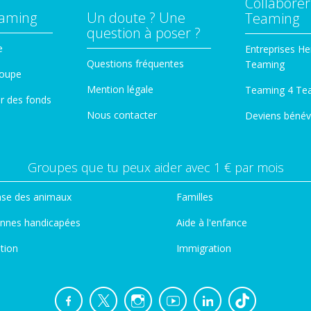
Collaborer
eaming
Un doute ? Une
Teaming
question à poser ?
e
Entreprises He
Questions fréquentes
Teaming
roupe
Mention légale
Teaming 4 Te
er des fonds
Nous contacter
Deviens bénév
Groupes que tu peux aider avec 1 € par mois
se des animaux
Familles
nnes handicapées
Aide à l'enfance
tion
Immigration