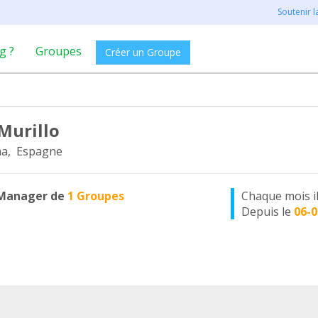
Soutenir 
g ?
Groupes
Créer un Groupe
Murillo
na, Espagne
Manager de
1 Groupes
Chaque mois i
Depuis le
06-0