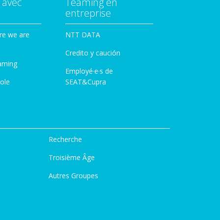
 avec
Teaming en
entreprise
re we are
NTT DATA
Credito y caución
aming
Employé·e·s de
ole
SEAT&Cupra
Recherche
Troisième Âge
Autres Groupes