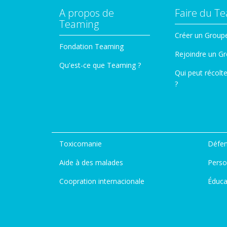
A propos de
Faire du T
Teaming
Créer un Group
Fondation Teaming
Rejoindre un G
Qu'est-ce que Teaming ?
Qui peut récolt
?
Toxicomanie
Défen
Aide à des malades
Perso
Coopration internacionale
Éduca