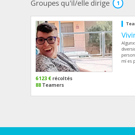
Groupes qu'il/elle dirige
1
Tea
Viv
Algunx
diversi
person
mí es p
6 123 €
récoltés
88
Teamers