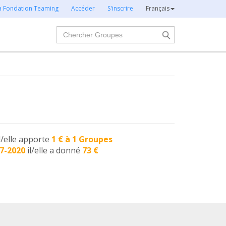
la Fondation Teaming
Accéder
S'inscrire
Français
Chercher
l/elle apporte
1 € à 1 Groupes
7-2020
il/elle a donné
73 €