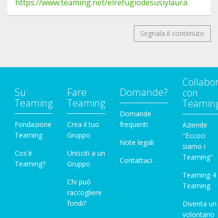
https://www.teaming.net/elrefugiodesusiylaura
Segnala il contenuto
Collabo
Su
Fare
Domande?
con
Teaming
Teaming
Teamin
Domande
Fondazione
Crea il tuo
frequenti
Aziende
Teaming
Gruppo
"Eccoci
Note legali
siamo i
Cos'è
Unisciti a un
Teaming"
Contattaci
Teaming?
Gruppo
Teaming 4
Chi può
Teaming
raccogliere
fondi?
Diventa un
volontario