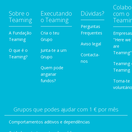
Colabo
Sobre o
Executando
Dúvidas?
com o
Teaming
o Teaming
Teami
Perguntas
A Fundação
Cria o teu
Frequentes
Empresas
Teaming
Grupo
"Here we
Aviso legal
are
O que é o
Junta-te a um
Teaming"
Contacta-
Teaming?
Grupo
nos
Teaming 
Quem pode
Teaming
angariar
fundos?
Torna-te
voluntário
Grupos que podes ajudar com 1 € por mês
Comportamentos aditivos e dependências