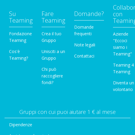
Collabo
Su
Fare
Domande?
con
Teaming
Teaming
Teamin
Domande
Fondazione
Crea il tuo
frequenti
Aziende
Teaming
Gruppo
"Eccoci
Note legali
siamo i
Cos'è
Unisciti a un
Teaming"
Contattaci
Teaming?
Gruppo
Teaming 4
Chi può
Teaming
raccogliere
fondi?
Diventa un
volontario
Gruppi con cui puoi aiutare 1 € al mese
Dipendenze