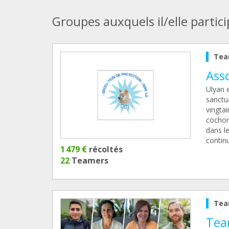
Groupes auxquels il/elle partic
Tea
Ass
Ulyan 
sanctu
vingtai
cochon
dans l
continu
1 479 €
récoltés
22
Teamers
Tea
Tea