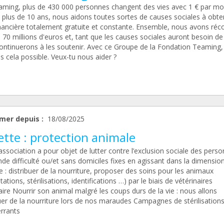
aming, plus de 430 000 personnes changent des vies avec 1 € par moi
 plus de 10 ans, nous aidons toutes sortes de causes sociales à obte
inancière totalement gratuite et constante. Ensemble, nous avons réco
 70 millions d'euros et, tant que les causes sociales auront besoin de
ontinuerons à les soutenir. Avec ce Groupe de la Fondation Teaming,
 cela possible. Veux-tu nous aider ?
mer depuis :
18/08/2025
tte : protection animale
ssociation a pour objet de lutter contre l’exclusion sociale des pers
de difficulté ou/et sans domiciles fixes en agissant dans la dimensio
 : distribuer de la nourriture, proposer des soins pour les animaux
tations, stérilisations, identifications …) par le biais de vétérinaires
ire Nourrir son animal malgré les coups durs de la vie : nous allons
buer de la nourriture lors de nos maraudes Campagnes de stérilisation
errants