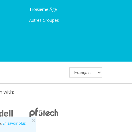
Troisième Âge
Autres Groupes
n with:
×
e.
En savoir plus