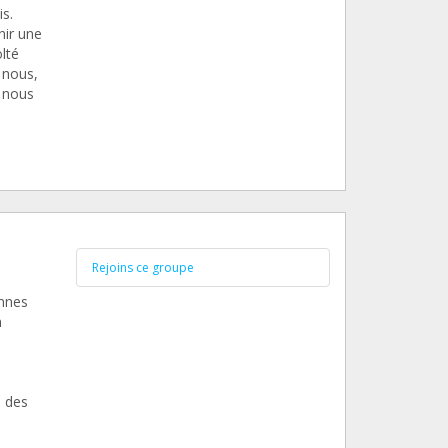
s.
nir une
lté
 nous,
 nous
Rejoins ce groupe
onnes
n
s des