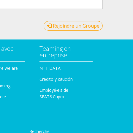
Rejoindre un Groupe
 avec
Teaming en
entreprise
re we are
NTT DATA
Credito y caución
aming
Employé·e·s de
ole
SEAT&Cupra
Recherche