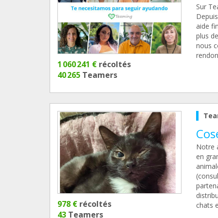
Sur Te
Depuis
aide f
plus de
nous c
rendons
1 060 241 €
récoltés
40 265
Teamers
Tea
Cose
Notre a
en gran
animale
(consul
partena
distri
978 €
récoltés
chats 
43
Teamers