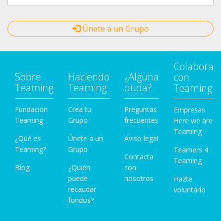
Únete a un Grupo
Colabora
Sobre
Haciendo
¿Alguna
con
Teaming
Teaming
duda?
Teaming
Fundación
Crea tu
Preguntas
Empresas
Teaming
Grupo
frecuentes
Here we are
Teaming
¿Qué es
Únete a un
Aviso legal
Teaming?
Grupo
Teamers 4
Contacta
Teaming
Blog
¿Quién
con
puede
nosotros
Hazte
recaudar
voluntario
fondos?