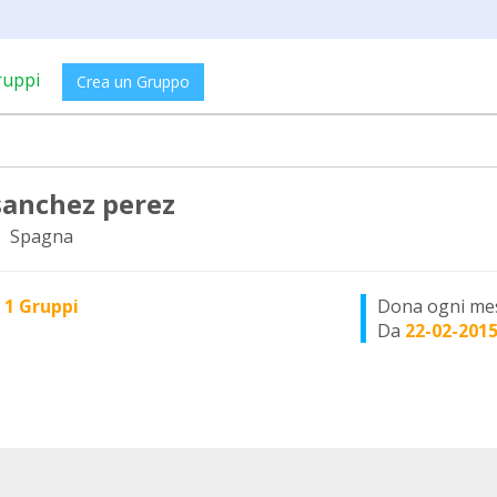
ruppi
Crea un Gruppo
sanchez perez
, Spagna
n
1 Gruppi
Dona ogni me
Da
22-02-201