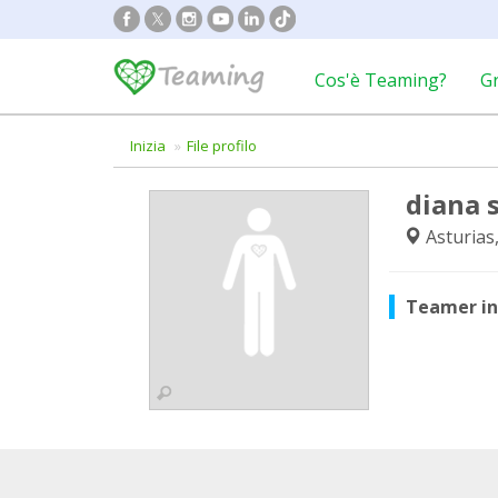
Cos'è Teaming?
G
Inizia
File profilo
diana 
Asturias
Teamer i