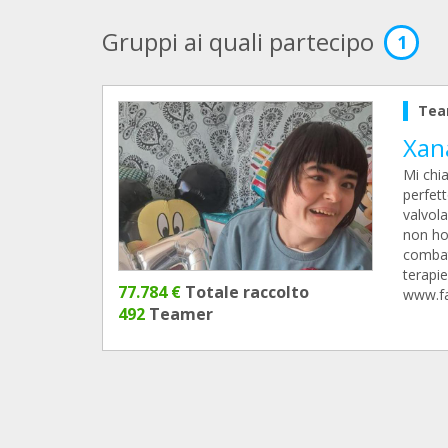
Gruppi ai quali partecipo
1
Tea
Xan
Mi chi
perfett
valvola
non ho
combat
terapie
77.784 €
Totale raccolto
www.fa
492
Teamer