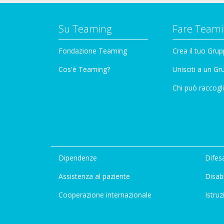
Su Teaming
Fare Teami
Fondazione Teaming
Crea il tuo Gru
Cos'è Teaming?
Unisciti a un G
Chi può raccogli
Dipendenze
Difesa
Assistenza al paziente
Disabi
Cooperazione internazionale
Istruz