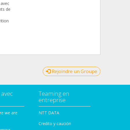
 avec
nts de
ition
Rejoindre un Groupe
 avec
Teaming en
entreprise
re we are
NTT DATA
Credito y caución
aming