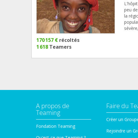
L'hôpit
peu de 
la rég
populat
sévère
170 157 €
récoltés
1 618
Teamers
A propos de
Faire du T
Teaming
Créer un Group
Fondation Teaming
Rejoindre un G
Qu'est-ce que Teaming ?