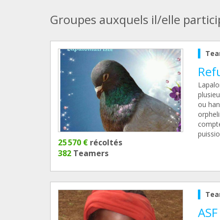
Groupes auxquels il/elle partic
Tea
Ref
Lapalo
plusieu
ou han
orpheli
compte
puissio
25 570 €
récoltés
382
Teamers
Tea
ASF 