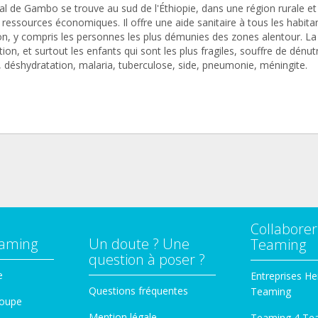
al de Gambo se trouve au sud de l'Éthiopie, dans une région rurale et
ressources économiques. Il offre une aide sanitaire à tous les habita
ion, y compris les personnes les plus démunies des zones alentour. La
ion, et surtout les enfants qui sont les plus fragiles, souffre de dénutr
, déshydratation, malaria, tuberculose, side, pneumonie, méningite.
Collaborer
eaming
Un doute ? Une
Teaming
question à poser ?
e
Entreprises He
Questions fréquentes
Teaming
roupe
Mention légale
Teaming 4 Te