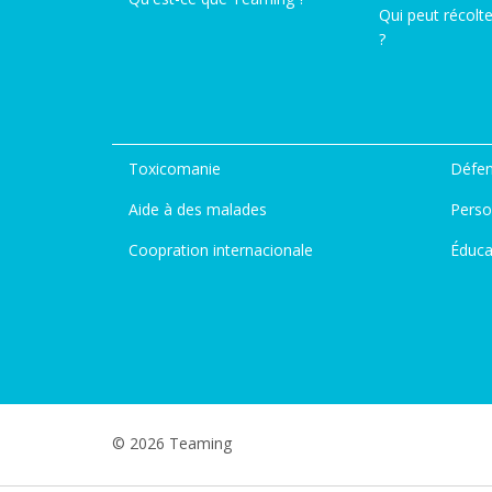
Qui peut récolt
?
Toxicomanie
Défen
Aide à des malades
Perso
Coopration internacionale
Éduca
© 2026 Teaming