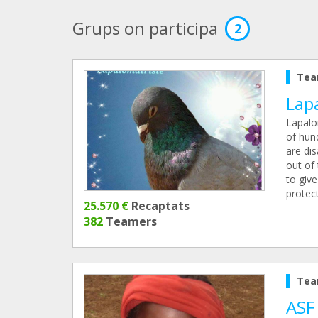
Grups on participa
2
Tea
Lap
Lapalom
of hun
are dis
out of 
to give
protec
25.570 €
Recaptats
382
Teamers
Tea
ASF