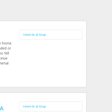
Uneix-te al Grup
the home
nded or
o fell
tinue
animal
IA
Uneix-te al Grup