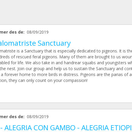
mer des de:
08/09/2019
alomatriste Sanctuary
atriste is a Sanctuary that is especially dedicated to pigeons. It is 
dreds of rescued feral pigeons. Many of them are brought to us wou
abled for life. We also take in and handrear squabs and youngsters wh
the nest. Join our group and help us to sustain the Sanctuary and con
 a forever home to more birds in distress. Pigeons are the parias of 
tion, they can only count on your compassion!
mer des de:
08/09/2019
 - ALEGRIA CON GAMBO - ALEGRIA ETIOP