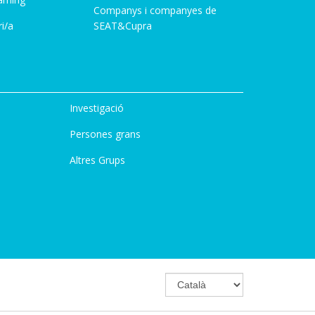
Companys i companyes de
i/a
SEAT&Cupra
Investigació
Persones grans
Altres Grups