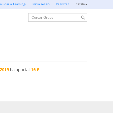
 ajudar a Teaming?
Inicia sessió
Registra't
Català
Cercar
-2019
ha aportat
16 €