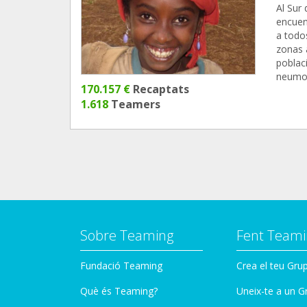
Al Sur
encuen
a todo
zonas a
poblaci
neumon
170.157 €
Recaptats
1.618
Teamers
Sobre Teaming
Fent Teami
Fundació Teaming
Crea el teu Gru
Què és Teaming?
Uneix-te a un G