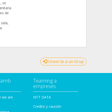
, se
nitaria
res de
 sida,
a.
Uneix-te a un Grup
a amb
Teaming a
empreses
e we are
NTT DATA
Credito y caución
aming