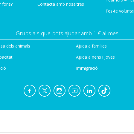
r fons?
Contacta amb nosaltres
Fes-te voluntar
Grups als que pots ajudar amb 1 € al mes
sa dels animals
Ajuda a families
pacitat
Ajuda a nens i joves
ció
Immigració