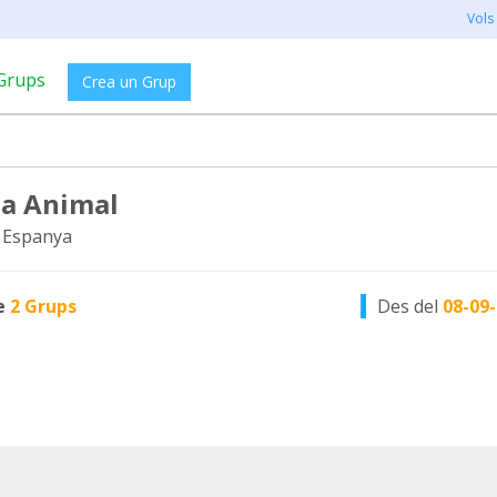
Vols
Grups
Crea un Grup
a Animal
 Espanya
e
2 Grups
Des del
08-09