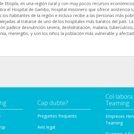
 de Etiopía, en una región rural y con muy pocos recursos económicos
tra el Hospital de Gambo, hospital misionero que ofrece asistencia sa
s los habitantes de la región e incluso recibe a las personas más pob
lejadas al tratarse de uno de los hospitales más baratos del país. La
ón padece desnutrición severa, deshidratación, malaria, tuberculosis,
ía, meningitis, y son los niños la población más vulnerable y afectad
Col·labor
ng
Cap dubte?
Teaming
p
Preguntes freqüents
Empreses Her
Teaming
rup
Avís legal
Teamers 4 Te