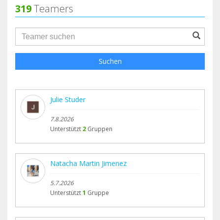
319
Teamers
groupProfile.searchForm.search.text???
Suchen
Julie Studer
7.8.2026
Unterstützt
2
Gruppen
Natacha Martin Jimenez
5.7.2026
Unterstützt
1
Gruppe