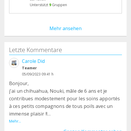
Unterstützt
9
Gruppen
Mehr ansehen
Letzte Kommentare
Carole Did
Teamer
05/09/2023 09:41 h
Bonjour,
j'ai un chihuahua, Nouki, mâle de 6 ans et je
contribues modestement pour les soins apportés
à ces petits compagnons de tous poils avec un
immense plaisir !!
Si vous avez besoin de familles d'accueil, je serais
Mehr...
également partente pour des petites femelles :