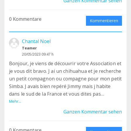
Ganzen Kommentar sehen
j'habites un F3 avec balcon dans une résidence
fermée et sécurisée tout proche du bois de
0 Kommentare
Vincennes pour des promenades journalières.
Kommentieren
Merci pour eux.
Chantal Noel
Teamer
20/05/2023 09:47 h
Bonjour, je viens de découvrir votre Association et
je vous dit bravo. J ai un chihuahua et je recherche
un petit compagnon ou compagne pour mon petit
Simba. J avais bien repéré Jimmy mais j habite
dans le sud de la France et vous dites pas
possible, c est dommage. Encore bravo et merci
Mehr...
pour tous ces petits coeurs sur patte. Je viens de
Ganzen Kommentar sehen
m inscrire au teaming, je ne connaissais ce
système, génial.
0 Kommentare