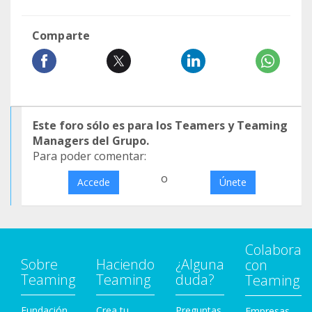
Comparte
Este foro sólo es para los Teamers y Teaming
Managers del Grupo.
Para poder comentar:
o
Accede
Únete
Colabora
Sobre
Haciendo
¿Alguna
con
Teaming
Teaming
duda?
Teaming
Fundación
Crea tu
Preguntas
Empresas