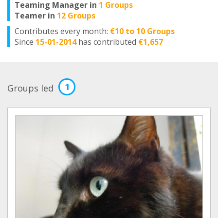
Teaming Manager in
1 Groups
Teamer in
12 Groups
Contributes every month:
€10 to 10 Groups
Since
15-01-2014
has contributed
€1,657
1
Groups led