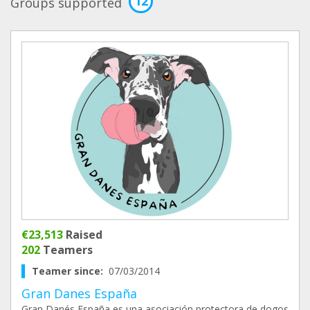
12
Groups supported
€23,513
Raised
202
Teamers
Teamer since:
07/03/2014
Gran Danes España
Gran Danés España es una asociación protectora de dogos