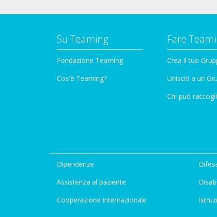
Su Teaming
Fare Teami
Fondazione Teaming
Crea il tuo Gru
Cos'è Teaming?
Unisciti a un G
Chi può raccogli
Dipendenze
Difesa
Assistenza al paziente
Disabi
Cooperazione internazionale
Istruz