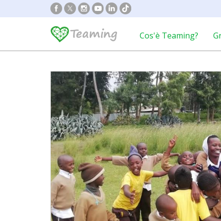
Cos'è Teaming?
G