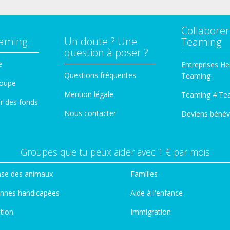
Collaborer
eaming
Un doute ? Une
Teaming
question à poser ?
e
Entreprises He
Questions fréquentes
Teaming
roupe
Mention légale
Teaming 4 Te
er des fonds
Nous contacter
Deviens bénév
Groupes que tu peux aider avec 1 € par mois
se des animaux
Familles
nnes handicapées
Aide à l'enfance
tion
Immigration