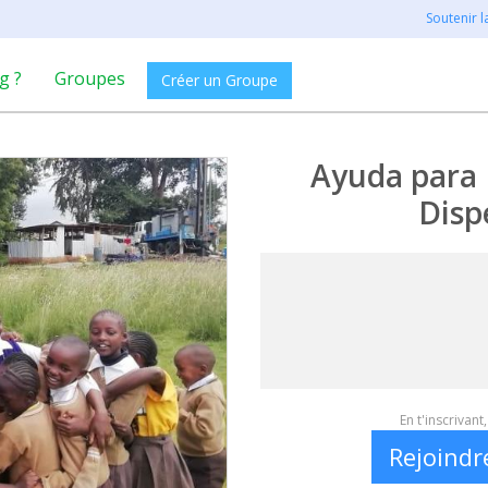
Soutenir 
g ?
Groupes
Créer un Groupe
Ayuda para 
Disp
En t'inscrivan
Rejoindr