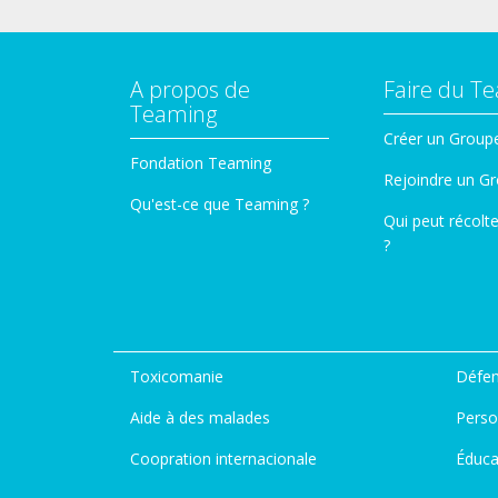
A propos de
Faire du T
Teaming
Créer un Group
Fondation Teaming
Rejoindre un G
Qu'est-ce que Teaming ?
Qui peut récolt
?
Toxicomanie
Défen
Aide à des malades
Perso
Coopration internacionale
Éduca