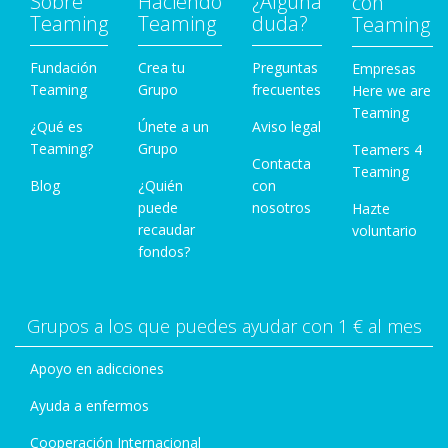
Sobre
Haciendo
¿Alguna
con
Teaming
Teaming
duda?
Teaming
Fundación
Crea tu
Preguntas
Empresas
Teaming
Grupo
frecuentes
Here we are
Teaming
¿Qué es
Únete a un
Aviso legal
Teaming?
Grupo
Teamers 4
Contacta
Teaming
Blog
¿Quién
con
puede
nosotros
Hazte
recaudar
voluntario
fondos?
Grupos a los que puedes ayudar con 1 € al mes
Apoyo en adicciones
Ayuda a enfermos
Cooperación Internacional