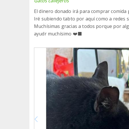
Gatos callejeros
El dinero donado irá para comprar comida p
Iré subiendo tabto por aquí como a redes so
Muchísimas gracias a todos porque por al
ayudr muchísimo ❤️‍⬛