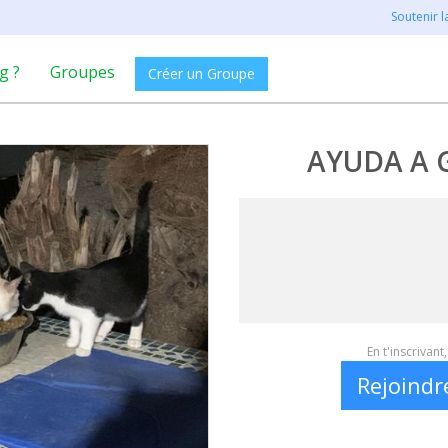
Soutenir 
g ?
Groupes
Créer un Groupe
AYUDA A 
En t'inscrivan
Rejoindr