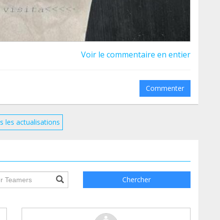
Voir le commentaire en entier
Commenter
s les actualisations
ile.searchForm.search.text???
Chercher