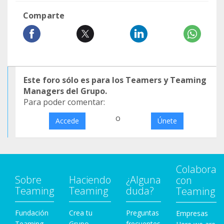
Comparte
Este foro sólo es para los Teamers y Teaming
Managers del Grupo.
Para poder comentar:
o
Accede
Únete
Colabora
Sobre
Haciendo
¿Alguna
con
Teaming
Teaming
duda?
Teaming
Fundación
Crea tu
Preguntas
Empresas
Teaming
Grupo
frecuentes