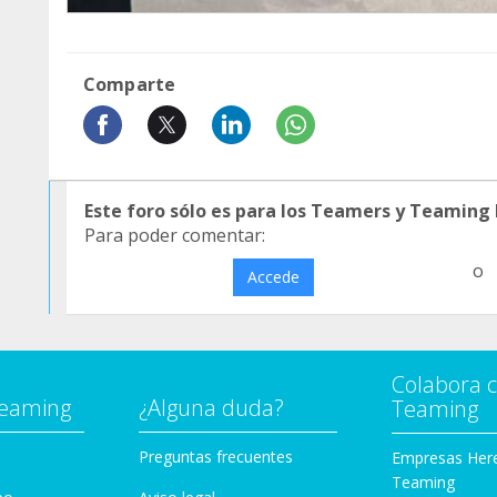
Comparte
Este foro sólo es para los Teamers y Teaming
Para poder comentar:
o
Accede
Colabora 
Teaming
¿Alguna duda?
Teaming
Preguntas frecuentes
Empresas Her
Teaming