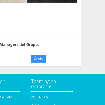
 Managers del Grupo.
Únete
con
Teaming en
empresas
e we are
NTT DATA