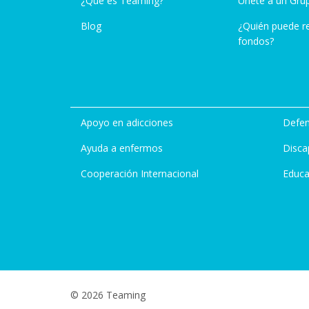
¿Qué es Teaming?
Únete a un Gru
Blog
¿Quién puede r
fondos?
Apoyo en adicciones
Defen
Ayuda a enfermos
Disca
Cooperación Internacional
Educa
© 2026 Teaming