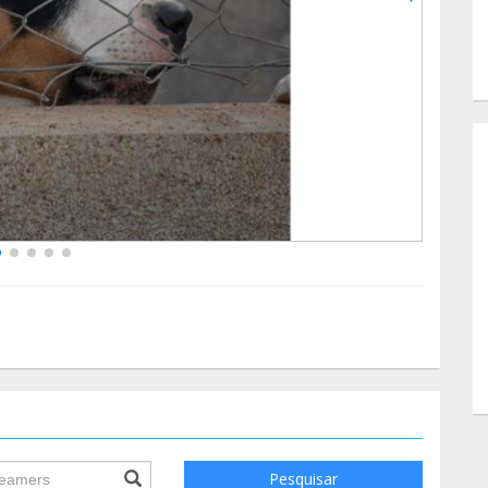
ile.searchForm.search.text???
Pesquisar