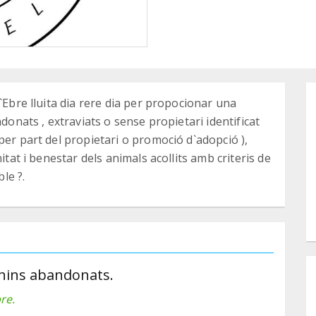
`Ebre lluita dia rere dia per propocionar una
ndonats , extraviats o sense propietari identificat
per part del propietari o promoció d`adopció ),
itat i benestar dels animals acollits amb criteris de
ble ?.
canins abandonats.
re.