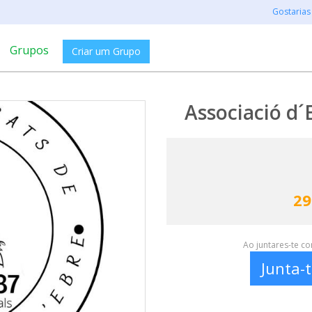
Gostarias
Grupos
Criar um Grupo
Associació d´
29
Ao juntares-te c
Junta-