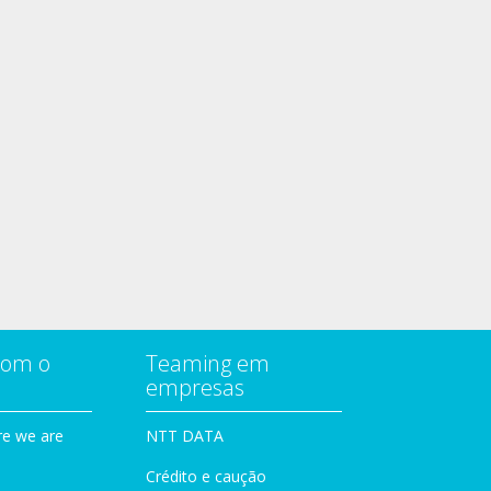
com o
Teaming em
empresas
e we are
NTT DATA
Crédito e caução