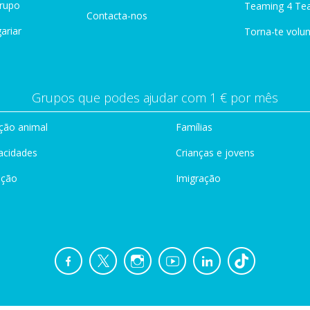
Grupo
Teaming 4 Te
Contacta-nos
ariar
Torna-te volun
Grupos que podes ajudar com 1 € por mês
ção animal
Famílias
acidades
Crianças e jovens
ação
Imigração