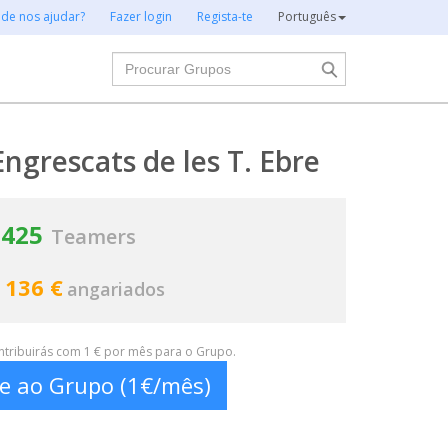
 de nos ajudar?
Fazer login
Regista-te
Português
Procurar
Engrescats de les T. Ebre
425
Teamers
 136 €
angariados
ontribuirás com 1 € por mês para o Grupo.
te ao Grupo (1€/mês)