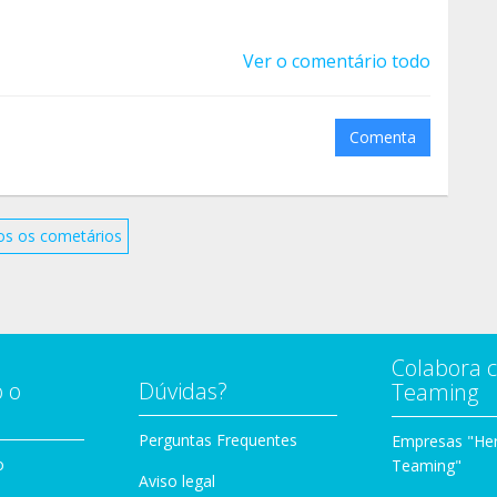
Ver o comentário todo
Comenta
os os cometários
Colabora 
 o
Dúvidas?
Teaming
Perguntas Frequentes
Empresas "Her
o
Teaming"
Aviso legal