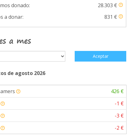
emos donado:
28.303 €
s a donar:
831 €
es a mes
Aceptar
os de agosto 2026
eamers
426 €
a
-1 €
a
-3 €
a
-2 €