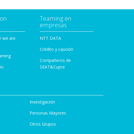
con
Teaming en
empresas
e we are
NTT DATA
Crédito y caución
aming
Compañeros de
io
SEAT&Cupra
Investigación
Personas Mayores
Otros Grupos