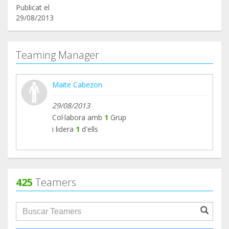
Publicat el
29/08/2013
Teaming Manager
Maite Cabezon
29/08/2013
Col·labora amb
1
Grup
i lidera
1
d'ells
425
Teamers
groupProfile.searchForm.search.text???