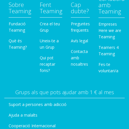
Sobre
Fent
Cap
amb
Teaming
Teaming
dubte?
Teaming
Fundació
Crea el teu
Preguntes
Empreses
Teaming
Grup
freqüents
Here we are
Teaming
Què és
Uneix-te a
Avís legal
Teaming?
un Grup
Teamers 4
Contacta
Teaming
Qui pot
amb
recaptar
nosaltres
Fes-te
fons?
voluntari/a
Grups als que pots ajudar amb 1 € al mes
Suport a persones amb adicció
Ajuda a malalts
Cooperació Internacional