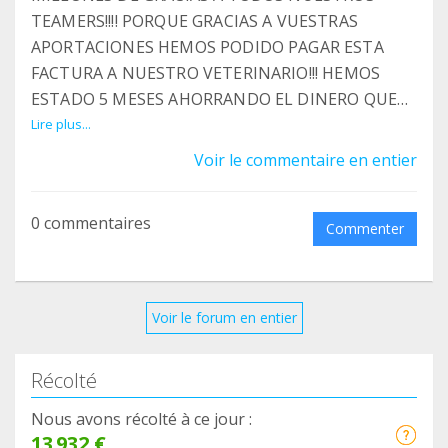
TEAMERS!!!! PORQUE GRACIAS A VUESTRAS
APORTACIONES HEMOS PODIDO PAGAR ESTA
FACTURA A NUESTRO VETERINARIO!!! HEMOS
ESTADO 5 MESES AHORRANDO EL DINERO QUE
RECIBIMOS A TRAVÉS DE TEAMING PARA
Lire plus...
PAGARLA, YA QUE ACTUALMENTE TENEMOS 102
Voir le commentaire en entier
TEAMERS. MUCHAS GRACIAS A TODOS Y OJALÁ
QUE PRONTO TENGAMOS MUCHOS MÁS Y
0 commentaires
PODAMOS IR PAGANDO MÁS FACTURAS PORQUE
Commenter
POR DESGRACIA NO PARAN DE ACUMULARSE...
AQUÍ OS DEJO EL LINK DE FACEBOOK DONDE
PODEIS VERLO MILLONES DE GRACIAS A TODOS
Voir le forum en entier
NUESTROS TEAMERS!!!! PORQUE GRACIAS A
VUESTRAS APORTACIONES HEMOS PODIDO
Récolté
PAGAR ESTA FACTURA A NUESTRO
VETERINARIO!!! HEMOS ESTADO 5 MESES
Nous avons récolté à ce jour :
AHORRANDO EL DINERO QUE RECIBIMOS A
13 932 €