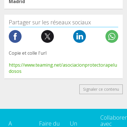
Madrid
DESGRACIA NO PARAN DE ACUMULARSE... Aquí os
dejo el link de facebook para que podáis ver la
factura
Partager sur les réseaux sociaux
https://www.facebook.com/Peludosos/photos/a.51
2674805457137.1073741826.484693844921900/18
16669675057637/?type=3&theater
Copie et colle l'url
https://www.teaming.net/asociacionprotectorapelu
dosos
Signaler ce contenu
Collaborer
A
Faire du
Un
avec