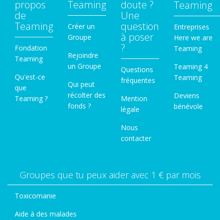
propos
Teaming
doute ?
Teaming
de
Une
Teaming
question
Créer un
Entreprises
à poser
Groupe
Here we are
?
Fondation
Teaming
Rejoindre
Teaming
un Groupe
Teaming 4
Questions
Qu'est-ce
Teaming
fréquentes
Qui peut
que
récolter des
Deviens
Teaming ?
Mention
fonds ?
bénévole
légale
Nous
contacter
Groupes que tu peux aider avec 1 € par mois
Toxicomanie
Aide à des malades