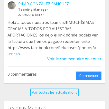
PILAR GONZALEZ SANCHEZ
Teaming Manager
27/06/2018 18:18 h
Hola a todos nuestros teamers!!! MUCHÍSIMAS
GRACIAS A TODOS POR VUESTRAS
APORTACIONES, os dejo el link dónde podéis ver
la factura que hemos pagado recientemente
https://www.facebook.com/Peludosos/photos/a.51
2674805457137.1073741826.484693844921900/19
Lire plus...
Voir le commentaire en entier
18713574853246/?type=3&theater
Aun nos queda mucho por pagar por lo que os
agradeceríamos enormemente que nos ayudarais
0 commentaires
Commenter
con la difusión de este grupo entre vuestros
familiares y amigos. Entre todos hacemos grandes
cosas. MILLONES DE GRACIAS entre todos
Voir toutes les actualisations
hacemos de este mundo un lugar mejor <3
Teaming Manager