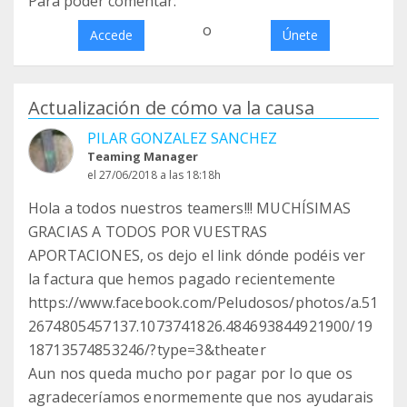
Para poder comentar:
o
Accede
Únete
Actualización de cómo va la causa
PILAR GONZALEZ SANCHEZ
Teaming Manager
el 27/06/2018 a las 18:18h
Hola a todos nuestros teamers!!! MUCHÍSIMAS
GRACIAS A TODOS POR VUESTRAS
APORTACIONES, os dejo el link dónde podéis ver
la factura que hemos pagado recientemente
https://www.facebook.com/Peludosos/photos/a.51
2674805457137.1073741826.484693844921900/19
18713574853246/?type=3&theater
Aun nos queda mucho por pagar por lo que os
agradeceríamos enormemente que nos ayudarais