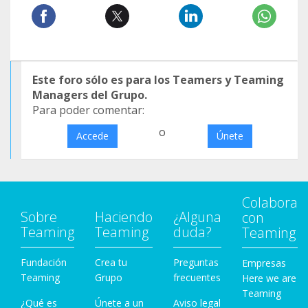
Este foro sólo es para los Teamers y Teaming
Managers del Grupo.
Para poder comentar:
o
Accede
Únete
Colabora
Sobre
Haciendo
¿Alguna
con
Teaming
Teaming
duda?
Teaming
Fundación
Crea tu
Preguntas
Empresas
Teaming
Grupo
frecuentes
Here we are
Teaming
¿Qué es
Únete a un
Aviso legal