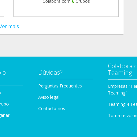
Colabora com
6
Grupos
Ver mais
Colabora 
 o
Dúvidas?
Teaming
Perguntas Frequentes
Empresas "Her
o
Teaming"
Aviso legal
Grupo
Teaming 4 Te
Contacta-nos
ariar
Torna-te volun