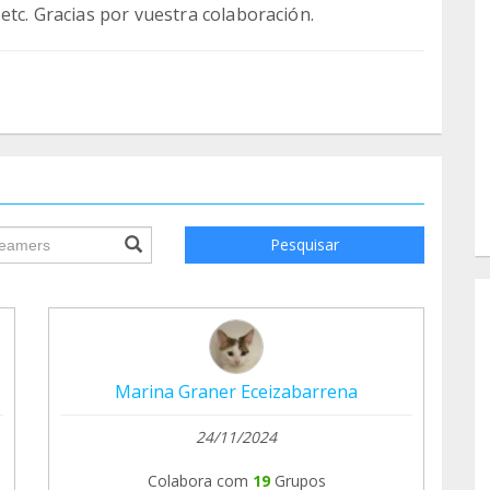
ile.searchForm.search.text???
Pesquisar
Marina Graner Eceizabarrena
24/11/2024
Colabora com
19
Grupos