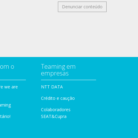
Denunciar conteúdo
com o
Teaming em
empresas
e we are
NTT DATA
Crédito e caução
aming
Colaboradores
tário!
SEAT&Cupra