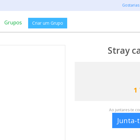
Gostarias
Grupos
Criar um Grupo
Stray c
1
Ao juntares-te c
Junta-