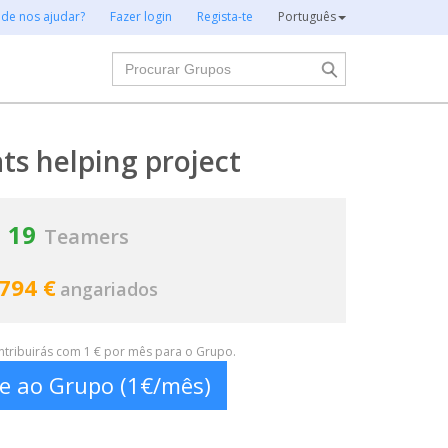
 de nos ajudar?
Fazer login
Regista-te
Português
Procurar
ats helping project
19
Teamers
 794 €
angariados
ontribuirás com 1 € por mês para o Grupo.
te ao Grupo (1€/mês)