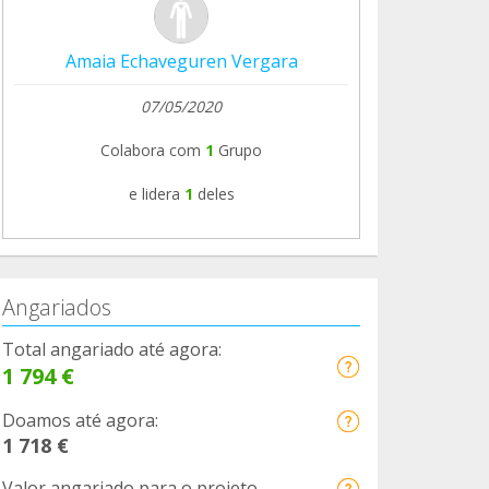
Amaia Echaveguren Vergara
07/05/2020
Colabora com
1
Grupo
e lidera
1
deles
Angariados
Total angariado até agora:
1 794 €
Doamos até agora:
1 718 €
Valor angariado para o projeto