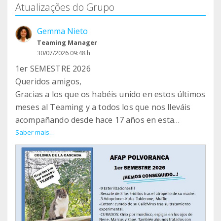
Atualizações do Grupo
Gemma Nieto
Teaming Manager
30/07/2026 09:48 h
1er SEMESTRE 2026
Queridos amigos,
Gracias a los que os habéis unido en estos últimos
meses al Teaming y a todos los que nos lleváis
acompañando desde hace 17 años en esta
maravillosa aventura de proteger a los seres más
Saber mais…
olvidados.
Formar parte de esta familia, por solo 1 euro al
mes, tiene un valor enorme. Mucho más grande
de lo que podáis imaginar.
El pequeño (pero GRAN equipo de AFAP) estamos
agradecidos de vuestra colaboración.