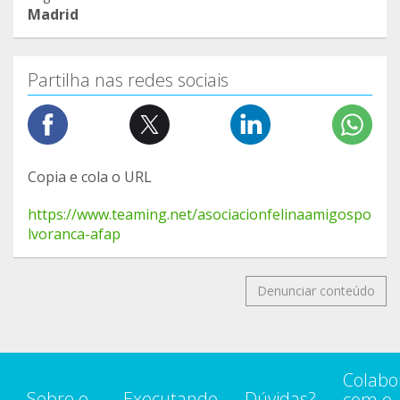
Madrid
Y si tienes algún amigo que se haya enamorado
del parque y sus 200 polvorines y quiera unirse a
nosotros, aquí tienes el enlace del teaming:
Partilha nas redes sociais
• TEAMING:
https://www.teaming.net/asociacionfelinaamigosp
olvoranca-afap
Gemma
Copia e cola o URL
AFAP Polvoranca
https://www.teaming.net/asociacionfelinaamigospo
lvoranca-afap
Denunciar conteúdo
Colabo
Sobre o
Executando
Dúvidas?
com o