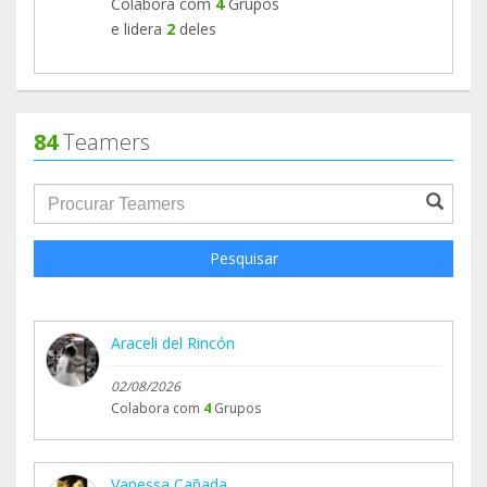
Colabora com
4
Grupos
e lidera
2
deles
84
Teamers
groupProfile.searchForm.search.text???
Pesquisar
Araceli del Rincón
02/08/2026
Colabora com
4
Grupos
Vanessa Cañada