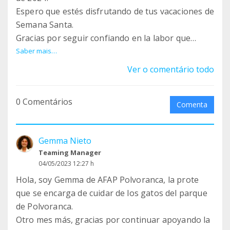
Espero que estés disfrutando de tus vacaciones de
Semana Santa.
Gracias por seguir confiando en la labor que
hacemos en el parque de Polvoranca.
Saber mais…
Tu ayuda es imprescindible para seguir cuidando
Ver o comentário todo
y alimentando a los 200 polvorines del parque.
Este mes de marzo hemos: • Medicado a BOWIE,
0 Comentários
SUGAR Y RAMÓN (estamos ahorrando para sus
Comenta
operaciones) | • Desparasitado a CONGUI y a
MINIBLANKI | • ACOGIDO a 5 nuevos peluditos
Gemma Nieto
que bajan de las fincas | • RESTAURADO las
Teaming Manager
casetas de la colonia de los Arcos | •
04/05/2023 12:27 h
ESTERILIZADO a 1 polvorina más: ALEGRE | •
Hola, soy Gemma de AFAP Polvoranca, la prote
DONADO varias casetas para que otros gatetes
que se encarga de cuidar de los gatos del parque
no pasen frío.
de Polvoranca.
Si puedes ayudarnos y DONAR MÁS DE 1 EURO,
Otro mes más, gracias por continuar apoyando la
NO TE LO PIENSES, HAZLES UN BIZUM a los