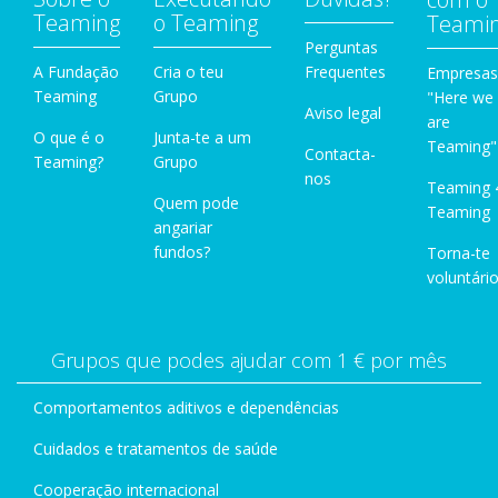
Teaming
o Teaming
Teami
Perguntas
A Fundação
Cria o teu
Frequentes
Empresas
Teaming
Grupo
"Here we
Aviso legal
are
O que é o
Junta-te a um
Teaming"
Contacta-
Teaming?
Grupo
nos
Teaming 
Quem pode
Teaming
angariar
fundos?
Torna-te
voluntário
Grupos que podes ajudar com 1 € por mês
Comportamentos aditivos e dependências
Cuidados e tratamentos de saúde
Cooperação internacional