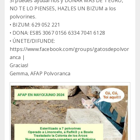
Si puedes ayudarnos y DONAR MÁS DE 1 EURO,
NO TE LO PIENSES, HAZLES UN BIZUM a los
polvorines.
• BIZUM: 629 052 221
• DONA: ES85 3067 0156 6334 7041 6128
• ÚNETE/DIFUNDE:
https://www.facebook.com/groups/gatosdepolvor
anca |
Gracias!
Gemma, AFAP Polvoranca