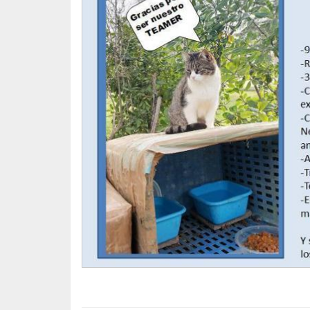
Con tu apoyo es posible. ¡Gracias!
DONA MÁS DE 1 EURO, NO TE LO PIENSES, 
los gatos de Polvoranca:
• 2º TEAMING: https://www.teaming.net/g
• BIZUM: 629 052 221
• DONA: ES85 3067 0156 6334 7041 6128
• DIFUNDE: https://www.facebook.com/gr
Gracias!
Gemma, AFAP Polvoranca