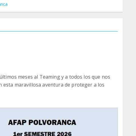
anca
 últimos meses al Teaming y a todos los que nos
 esta maravillosa aventura de proteger a los
uro al mes, tiene un valor enorme. Mucho más
tamos agradecidos de vuestra colaboración.
comenzamos a esterilizar y apoyar a los
dedor.