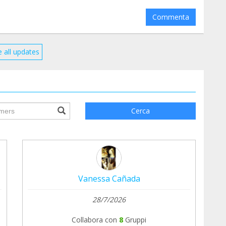
Commenta
 all updates
ile.searchForm.search.text???
Cerca
Vanessa Cañada
28/7/2026
Collabora con
8
Gruppi