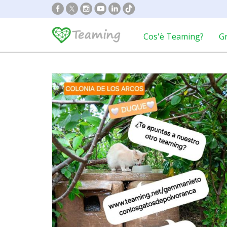
Cos'è Teaming?
G