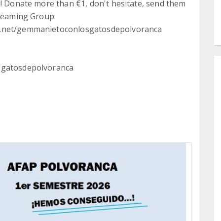
u! Donate more than €1, don't hesitate, send them
 Teaming Group:
g.net/gemmanietoconlosgatosdepolvoranca
s/gatosdepolvoranca