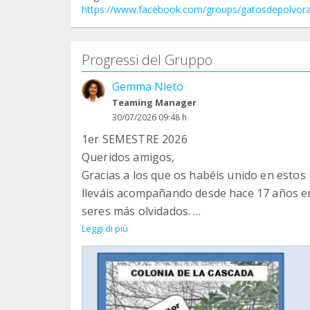
https://www.facebook.com/groups/gatosdepolvor
Progressi del Gruppo
Gemma Nieto
Teaming Manager
30/07/2026 09:48 h
1er SEMESTRE 2026
Queridos amigos,
Gracias a los que os habéis unido en estos
lleváis acompañando desde hace 17 años en
seres más olvidados.
Formar parte de esta familia, por solo 1 e
Leggi di più
grande de lo que podáis imaginar.
El pequeño (pero GRAN equipo de AFAP) es
Hemos ampliado nuestro radio de acción y 
"polvorines" que viven en las fincas de alre