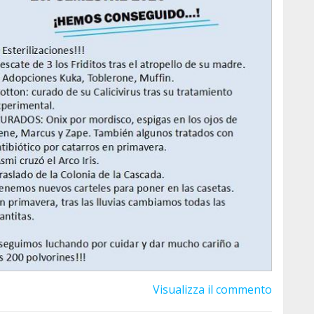
HAZLES UN BIZUM... o apúntate al 2º TEAMING de
emmanietoconlosgatosdepolvoranca
oups/gatosdepolvoranca
Visualizza il commento