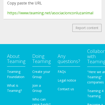
Copy paste the URL
https://www.teaming.net/asociacionconluzanimal
Report content
Collabor
About
Doing
Any
with
Teaming
Teaming
questions?
Teamin
Teaming
Create your
FAQs
"Here we a
Foundation
Group
Teaming"
Legal notice
companies
What is
Join a
Contact us
Teaming?
Group
Teaming 4
Teaming
Who can
raise funds?
Become a