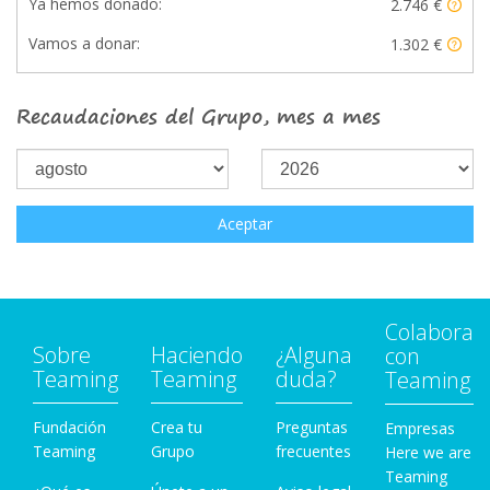
Ya hemos donado:
2.746 €
Vamos a donar:
1.302 €
Recaudaciones del Grupo, mes a mes
Aceptar
Colabora
Sobre
Haciendo
¿Alguna
con
Teaming
Teaming
duda?
Teaming
Fundación
Crea tu
Preguntas
Empresas
Teaming
Grupo
frecuentes
Here we are
Teaming