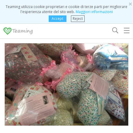
×
Teaming utilizza cookie proprietari e cookie di terze parti per migliorare
l'esperienza utente del sito web.
Maggiori informazioni
Accept
Reject
☰