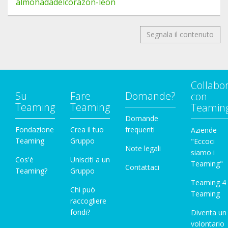
almohadadelcorazon-leon
Segnala il contenuto
Collabo
Su
Fare
Domande?
con
Teaming
Teaming
Teamin
Domande
Fondazione
Crea il tuo
frequenti
Aziende
Teaming
Gruppo
"Eccoci
Note legali
siamo i
Cos'è
Unisciti a un
Teaming"
Contattaci
Teaming?
Gruppo
Teaming 4
Chi può
Teaming
raccogliere
fondi?
Diventa un
volontario