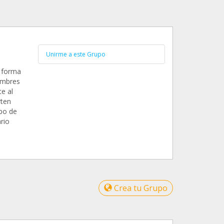
Unirme a este Grupo
 forma
ombres
e al
rten
po de
rio
Crea tu Grupo