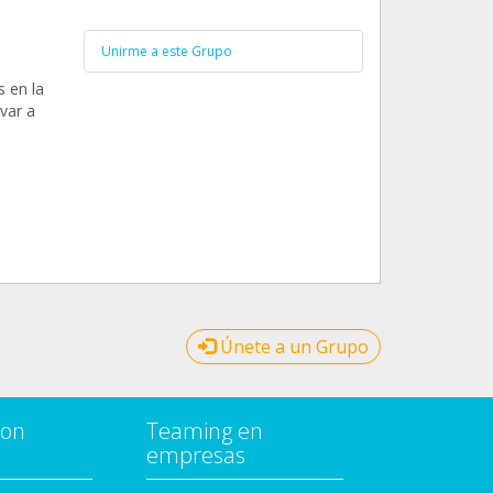
Unirme a este Grupo
s en la
var a
Únete a un Grupo
con
Teaming en
empresas