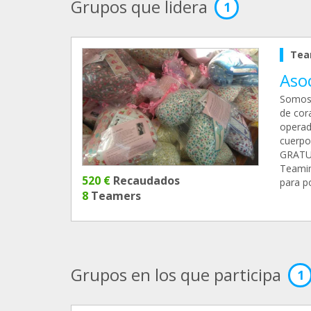
Grupos que lidera
1
Tea
Aso
Somos 
de cor
operad
cuerpo
GRATU
Teaming
520 €
Recaudados
para p
8
Teamers
Grupos en los que participa
1