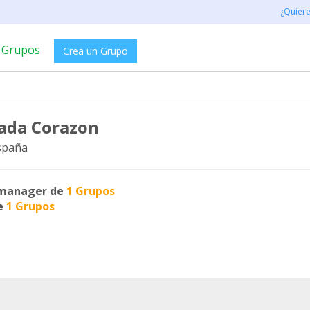
¿Quier
Grupos
Crea un Grupo
ada Corazon
spaña
manager de
1 Grupos
e
1 Grupos