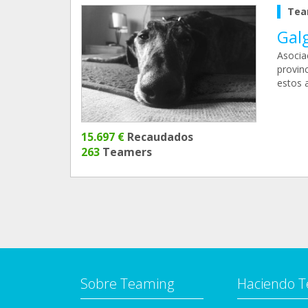
Tea
Gal
Asocia
provin
estos a
15.697 €
Recaudados
263
Teamers
Sobre Teaming
Haciendo 