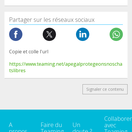
Partager sur les réseaux sociaux
Copie et colle l'url
https://www.teaming.net/apegalprotegeonsnoscha
tslibres
Signaler ce contenu
Collaborer
A
Faire du
Un
avec
propos
Teaming
doute ?
Teaming