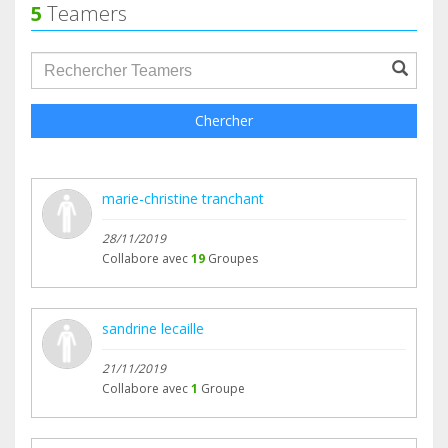
5
Teamers
groupProfile.searchForm.search.text???
Chercher
marie-christine tranchant
28/11/2019
Collabore avec
19
Groupes
sandrine lecaille
21/11/2019
Collabore avec
1
Groupe