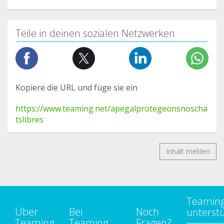
Teile in deinen sozialen Netzwerken
Kopiere die URL und füge sie ein
https://www.teaming.net/apegalprotegeonsnoscha
tslibres
Inhalt melden
Teamin
Über
Bei
Noch
unterst
Teaming
Teaming
Fragen?