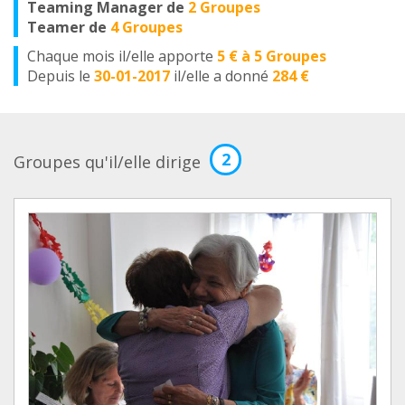
Teaming Manager de
2 Groupes
Teamer de
4 Groupes
Chaque mois il/elle apporte
5 € à 5 Groupes
Depuis le
30-01-2017
il/elle a donné
284 €
2
Groupes qu'il/elle dirige