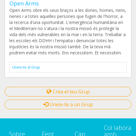
Open Arms
Open Arms obre els seus braços a les dones, homes, nens,
nenes i a totes aquelles persones que fugen de l'horror, a
la recerca d'una oportunitat. L'emergència humanitària en
el Mediterrani no s'atura i la nostra missió és protegir la
vida dels més vulnerables en la mar i en la terra. Treballar a
les escoles els DDHH i l'empatia i denunciar totes les
injustícies és la nostra missió també. De la teva mà
podrem evitar més morts. Ens necessitem. Et necessiten.
Uneix-te al Grup
Crea el teu Grup
Uneix-te a un Grup
Col·labora
Sobre
Fent
Cap
amb