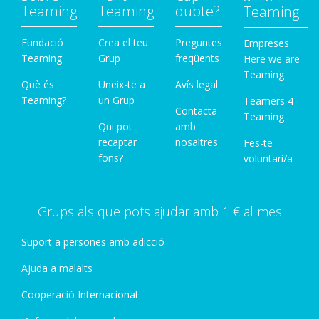
Teaming
Teaming
dubte?
Teaming
Fundació
Crea el teu
Preguntes
Empreses
Teaming
Grup
freqüents
Here we are
Teaming
Què és
Uneix-te a
Avís legal
Teaming?
un Grup
Teamers 4
Contacta
Teaming
Qui pot
amb
recaptar
nosaltres
Fes-te
fons?
voluntari/a
Grups als que pots ajudar amb 1 € al mes
Suport a persones amb adicció
Ajuda a malalts
Cooperació Internacional