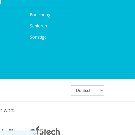
t
Forschung
Senioren
Sonstige
n with:
×