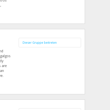
tros
,
Dieser Gruppe beitreten
nd
 galgos
tly
 are
can
ve.