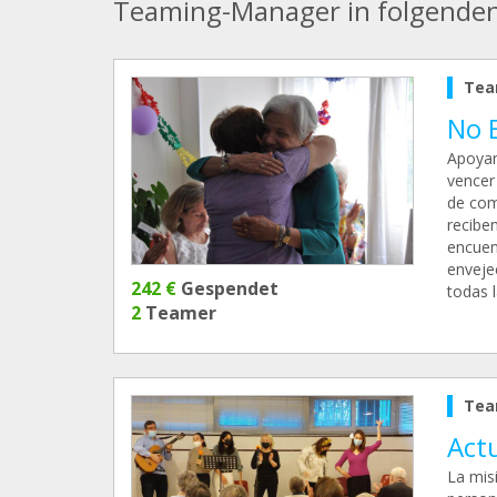
Teaming-Manager in folgende
Tea
No 
Apoyan
vencer
de com
reciben
encuen
envejec
242 €
Gespendet
todas 
2
Teamer
Tea
Act
La misi