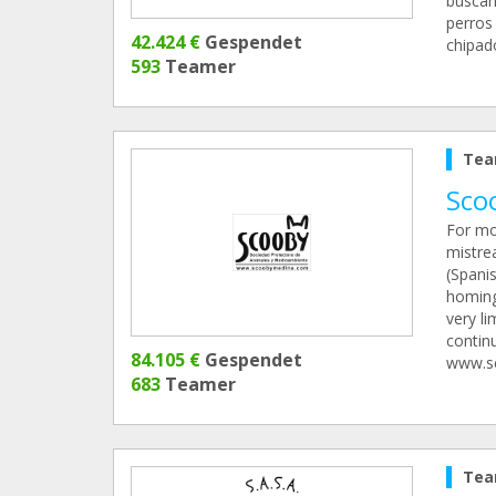
buscan
perros
42.424 €
Gespendet
chipado
593
Teamer
Tea
Sco
For mo
mistrea
(Spanis
homing
very l
continu
84.105 €
Gespendet
www.s
683
Teamer
Tea