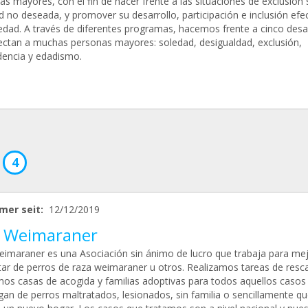
s mayores, con el fin de hacer frente a las situaciones de exclusión s
 no deseada, y promover su desarrollo, participación e inclusión efe
iedad. A través de diferentes programas, hacemos frente a cinco desa
ectan a muchas personas mayores: soledad, desigualdad, exclusión,
encia y edadismo.
4
mer seit:
12/12/2019
 Weimaraner
imaraner es una Asociación sin ánimo de lucro que trabaja para mej
tar de perros de raza weimaraner u otros. Realizamos tareas de resca
os casas de acogida y familias adoptivas para todos aquellos casos
gan de perros maltratados, lesionados, sin familia o sencillamente q