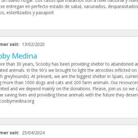
 un nuevo hogar. Los casos que tratamos son a nivel nacional y nues
 se entregan en perfecto estado de salud, vacunados, desparasitados
s, esterilizados y pasaport
mer seit:
13/02/2020
oby Medina
re than 30 years, Scooby has been providing shelter to abandoned a
ted animals. In the 90's we brought to light the atrocities inflicted on
h greyhounds). At present, we are the biggest shelter in Spain, curren
 more than 1000 dogs and cats and 200 farm animals. Our resources
imited and we depend mainly on the donations. Please, join us so we 
e saving lives and providing these animals with the future they deser
coobymedina.org
mer seit:
25/04/2024