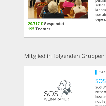
persona
soledad
la soc
que af
depend
20.717 €
Gespendet
195
Teamer
Mitglied in folgenden Gruppen
Tea
SOS
SOS We
bienes
buscam
nos lle