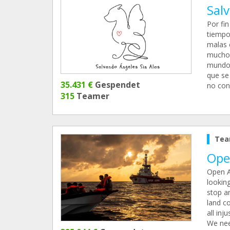
Salv
Por fi
tiempo
malas 
muchos
mundo.
que se 
35.431 €
Gespendet
no con
315
Teamer
Tea
Ope
Open A
lookin
stop an
land c
all inj
We nee