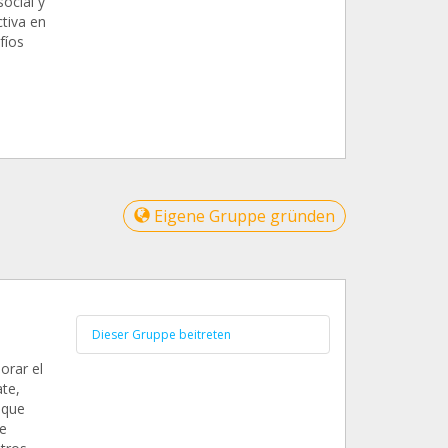
ocial y
ctiva en
fíos
Eigene Gruppe gründen
Dieser Gruppe beitreten
orar el
te,
 que
ue