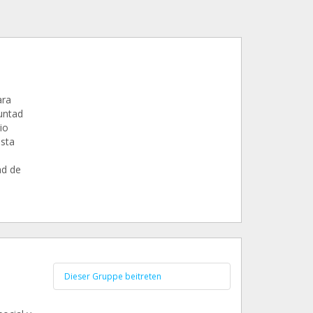
ara
untad
io
asta
ad de
Dieser Gruppe beitreten