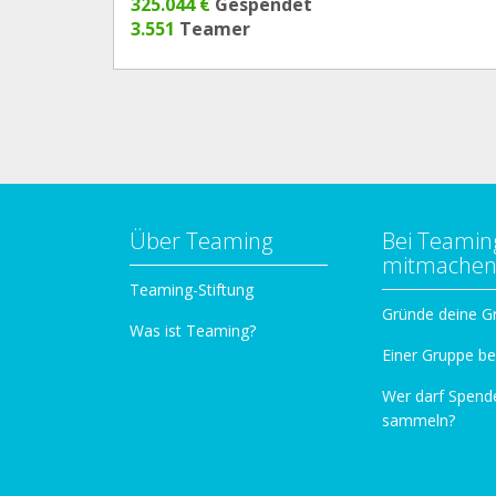
325.044 €
Gespendet
3.551
Teamer
Über Teaming
Bei Teamin
mitmache
Teaming-Stiftung
Gründe deine G
Was ist Teaming?
Einer Gruppe be
Wer darf Spend
sammeln?