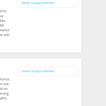
Dieser Gruppe beitreten
mucho
uy
las,
del
 manos
que aún
Dieser Gruppe beitreten
horror,
es not
nd on
uncing
aths.