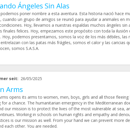
ando Ángeles Sin Alas
n podemos poner nombre a esta aventura. Esta historia nació hace 
, cuando un grupo de amigos se reunió para ayudar a animales en m
condiciones. Hoy, llevamos a nuestras espaldas muchos ángeles sin a
 finales felices. Hoy, empezamos este propósito con toda la ilusión 
 Hoy, podemos presentarnos, somos la voz de los más débiles, las
entrelazan con las patas más frágiles, somos el calor y las caricias 
ocen, somos S.A.S.A.
mer seit:
26/05/2025
n Arms
rms opens its arms to women, men, boys, girls and all those fleeing 
g for a chance. The humanitarian emergency in the Mediterranean do
d our mission is to protect the lives of the most vulnerable at sea, a
ontinues. Working in schools on human rights and empathy and deno
ustices is our mission as well. From your hand we can prevent more de
d each other. You are needed.