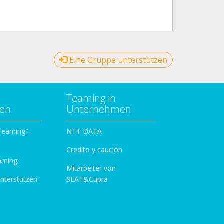
Eine Gruppe unterstützen
Teaming in
zen
Unternehmen
 Teaming"-
NTT DATA
Credito y caución
aming
Mitarbeiter von
unterstützen
SEAT&Cupra