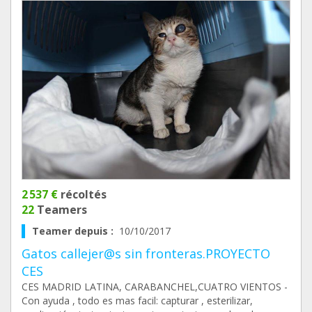
2 537 €
récoltés
22
Teamers
Teamer depuis :
10/10/2017
Gatos callejer@s sin fronteras.PROYECTO
CES
CES MADRID LATINA, CARABANCHEL,CUATRO VIENTOS -
Con ayuda , todo es mas facil: capturar , esterilizar,