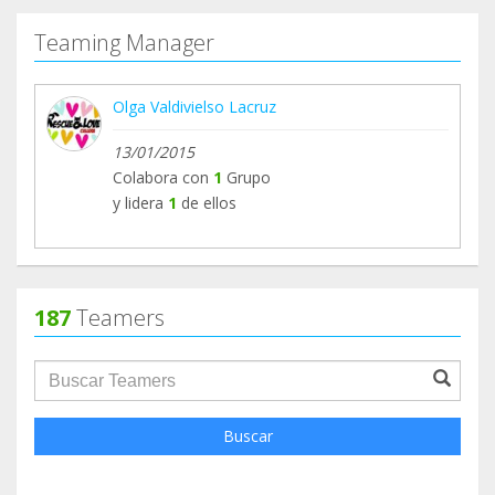
Teaming Manager
Olga Valdivielso Lacruz
13/01/2015
Colabora con
1
Grupo
y lidera
1
de ellos
187
Teamers
groupProfile.searchForm.search.text???
Buscar