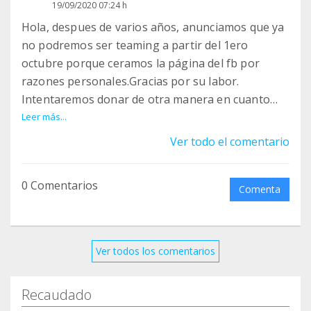
19/09/2020 07:24 h
a/posts/3589751994414688
Hola, despues de varios años, anunciamos que ya
3
no podremos ser teaming a partir del 1ero
https://www.facebook.com/veterinariosgodelleta/
octubre porque ceramos la página del fb por
posts/3202991776496366
razones personales.Gracias por su labor.
4
Intentaremos donar de otra manera en cuanto
https://www.facebook.com/groups/177705540592
podamos. Es decir en vez de 1€ anual.12€ en una
Leer más...
3303/permalink/2513867748908728/
sola transf. Un saludo de parte de galgos y podis
Ver todo el comentario
5
artesanía solidaria
https://www.facebook.com/groups/177705540592
3303/permalink/2500126696949500/
0 Comentarios
Comenta
6
https://www.facebook.com/cvcapicua/posts/26094
11929357941
7
Ver todos los comentarios
https://www.facebook.com/veterinarioavenidadelp
uerto/photos/a.10150629991022211/10158666697
Recaudado
852211/