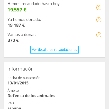
Hemos recaudado hasta hoy:
8
19.557 €
https://www.facebook.com/clinicaveterinariarambl
eta/posts/2923172107964396
Ya hemos donado:
9
19.187 €
https://www.facebook.com/clinicaveterinariavetfa
Vamos a donar:
mily/posts/668866213805851
370 €
10
https://www.facebook.com/cvpecas/posts/827717
Ver detalle de recaudaciones
724655873
11
https://www.facebook.com/351435131629702/pho
Información
tos/a.454241511349063/3117672005005987/
Fecha de publicación
12
13/01/2015
https://www.facebook.com/351435131629702/pho
Ámbito
tos/a.454241511349063/3117672005005987/
Defensa de los animales
13
País
https://www.facebook.com/CV.Carters/posts/1801
España