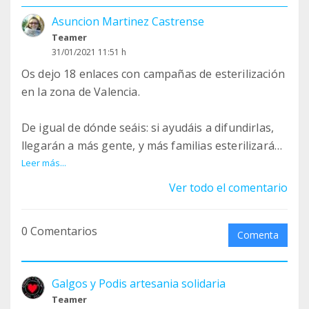
Asuncion Martinez Castrense
Teamer
31/01/2021 11:51 h
Os dejo 18 enlaces con campañas de esterilización
en la zona de Valencia.
De igual de dónde seáis: si ayudáis a difundirlas,
llegarán a más gente, y más familias esterilizarán
a sus peludos.
Leer más...
Ver todo el comentario
¡¡VAMOS A REDUCIR LAS CAMADAS NO DESEADAS!!
0 Comentarios
1
Comenta
https://www.facebook.com/clinicamonvet/posts/79
3160077684517
Galgos y Podis artesania solidaria
2
Teamer
https://www.facebook.com/ClinicaVeterinariaAyor