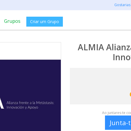
Gostarias
Grupos
Criar um Grupo
ALMIA Alianza
Inno
Ao juntares-te c
Junta-