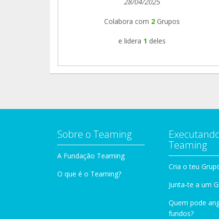
28/04/2025
Colabora com
2
Grupos
e lidera
1
deles
Sobre o Teaming
Executando
Teaming
A Fundação Teaming
Cria o teu Grup
O que é o Teaming?
Junta-te a um 
Quem pode ang
fundos?