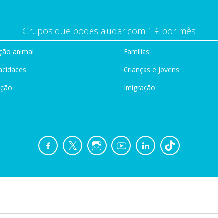
Grupos que podes ajudar com 1 € por mês
ção animal
Famílias
acidades
Crianças e jovens
ação
Imigração