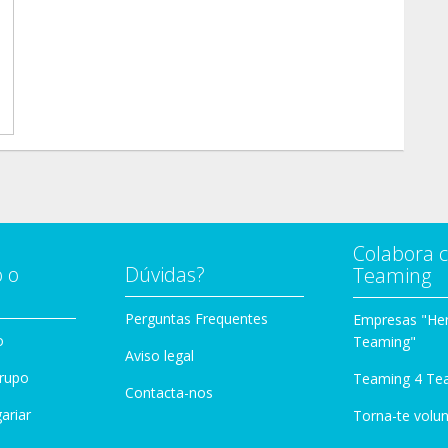
Colabora 
 o
Dúvidas?
Teaming
Perguntas Frequentes
Empresas "Her
o
Teaming"
Aviso legal
Grupo
Teaming 4 Te
Contacta-nos
ariar
Torna-te volun