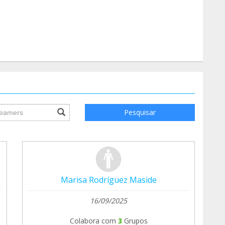
ile.searchForm.search.text???
Pesquisar
Marisa Rodríguez Maside
16/09/2025
Colabora com
3
Grupos