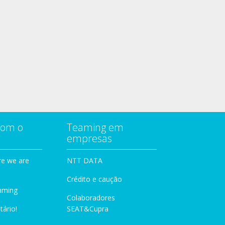
com o
Teaming em
empresas
e we are
NTT DATA
Crédito e caução
aming
Colaboradores
tário!
SEAT&Cupra