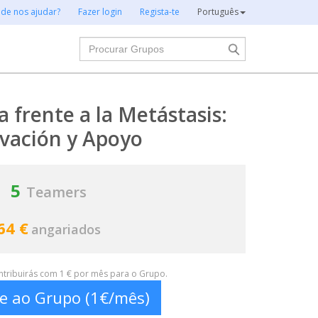
 de nos ajudar?
Fazer login
Regista-te
Português
Procurar
 frente a la Metástasis:
vación y Apoyo
5
Teamers
64 €
angariados
ontribuirás com 1 € por mês para o Grupo.
te ao Grupo (1€/mês)