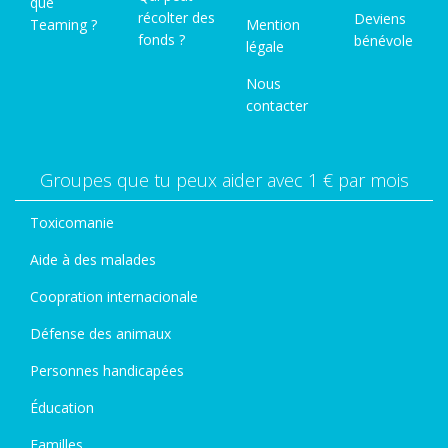
que
récolter des
Deviens
Teaming ?
Mention
fonds ?
bénévole
légale
Nous
contacter
Groupes que tu peux aider avec 1 € par mois
Toxicomanie
Aide à des malades
Coopration internacionale
Défense des animaux
Personnes handicapées
Éducation
Familles