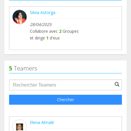
Silvia Astorga
28/04/2025
Collabore avec
2
Groupes
et dirige
1
d'eux
5
Teamers
groupProfile.searchForm.search.text???
Chercher
Elena Almalé