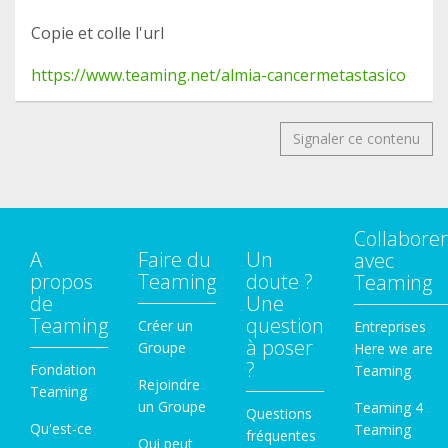
Copie et colle l'url
https://www.teaming.net/almia-cancermetastasico
Signaler ce contenu
Collaborer
A
Faire du
Un
avec
propos
Teaming
doute ?
Teaming
de
Une
Teaming
question
Créer un
Entreprises
à poser
Groupe
Here we are
?
Fondation
Teaming
Rejoindre
Teaming
un Groupe
Teaming 4
Questions
Qu'est-ce
Teaming
fréquentes
Qui peut