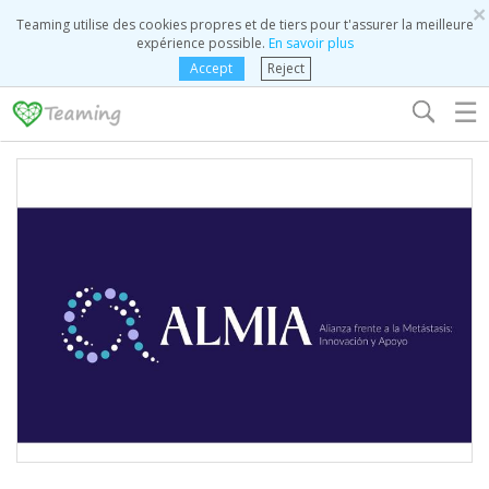
×
Teaming utilise des cookies propres et de tiers pour t'assurer la meilleure
expérience possible.
En savoir plus
Accept
Reject
☰