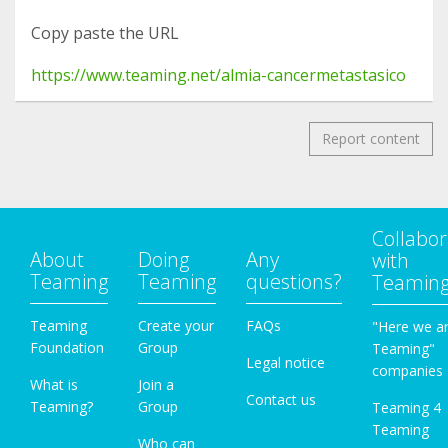
Copy paste the URL
https://www.teaming.net/almia-cancermetastasico
Report content
Collabor
About
Doing
Any
with
Teaming
Teaming
questions?
Teamin
Teaming
Create your
FAQs
"Here we a
Foundation
Group
Teaming"
Legal notice
companies
What is
Join a
Contact us
Teaming?
Group
Teaming 4
Teaming
Who can