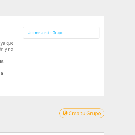
Unirme a este Grupo
 ya que
ón y no
ia,
na
Crea tu Grupo