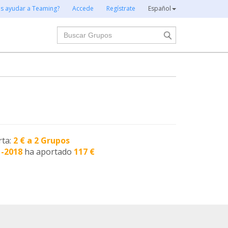
es ayudar a Teaming?
Accede
Regístrate
Español
Buscar
rta:
2 € a 2 Grupos
1-2018
ha aportado
117 €