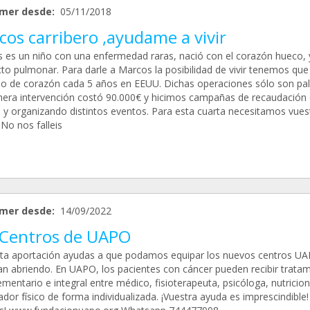
mer desde:
05/11/2018
os carribero ,ayudame a vivir
 es un niño con una enfermedad raras, nació con el corazón hueco, y
to pulmonar. Para darle a Marcos la posibilidad de vivir tenemos que
lo de corazón cada 5 años en EEUU. Dichas operaciones sólo son pali
mera intervención costó 90.000€ y hicimos campañas de recaudación
 y organizando distintos eventos. Para esta cuarta necesitamos vues
No nos falleis
mer desde:
14/09/2022
 Centros de UAPO
ta aportación ayudas a que podamos equipar los nuevos centros U
an abriendo. En UAPO, los pacientes con cáncer pueden recibir trata
entario e integral entre médico, fisioterapeuta, psicóloga, nutricion
dor físico de forma individualizada. ¡Vuestra ayuda es imprescindible!