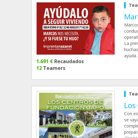
Tea
Marc
Marcos
conduc
operar
La pri
huchas
ayuda. 
1.691 €
Recaudados
12
Teamers
Tea
Los
Con es
se vay
complem
prepara