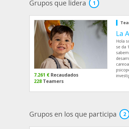
Grupos que lidera
1
Tea
La 
Hola s
se da 1
sabemo
desarro
careoat
psicop
7.261 €
Recaudados
investi
228
Teamers
Grupos en los que participa
2