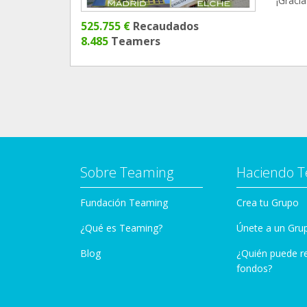
¡Graci
525.755 €
Recaudados
8.485
Teamers
Sobre Teaming
Haciendo 
Fundación Teaming
Crea tu Grupo
¿Qué es Teaming?
Únete a un Gru
Blog
¿Quién puede r
fondos?