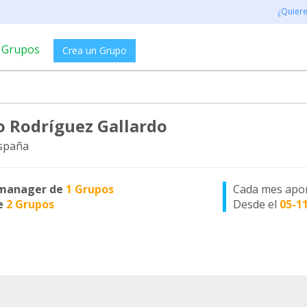
¿Quier
Grupos
Crea un Grupo
o Rodríguez Gallardo
spaña
manager de
1 Grupos
Cada mes apo
e
2 Grupos
Desde el
05-1