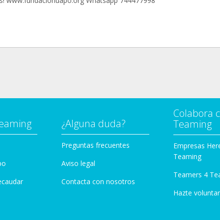
as! www.fundacionuapo.org Whatsapp 744477998
Colabora 
Teaming
¿Alguna duda?
Teaming
Preguntas frecuentes
Empresas Her
Teaming
po
Aviso legal
Teamers 4 Te
ecaudar
Contacta con nosotros
Hazte voluntar