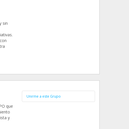
 sin
ativas.
 con
tra
Unirme a este Grupo
APO que
miento
ista y