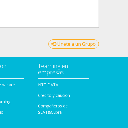
Únete a un Grupo
con
Teaming en
empresas
e we are
NTT DATA
Crédito y caución
aming
Compañeros de
io
SEAT&Cupra