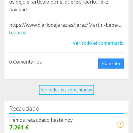
os dejo el artículo por si queréis leerlo. Feliz
navidad
https://www.diariodejerez.es/jerez/Martin-bebe-
Jerez-sindrome-raro-mutacion-gen-
Leer más...
x_0_1859515675.html
Ver todo el comentario
0 Comentarios
Comenta
Ver todos los comentarios
Recaudado
Hemos recaudado hasta hoy:
7.261 €