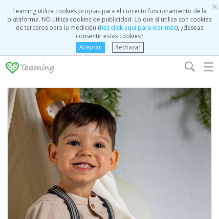
×
Teaming utiliza cookies propias para el correcto funcionamiento de la
plataforma. NO utiliza cookies de publicidad. Lo que sí utiliza son cookies
de terceros para la medición (
haz click aquí para leer más
), ¿deseas
consentir estas cookies?
Aceptar
Rechazar
☰