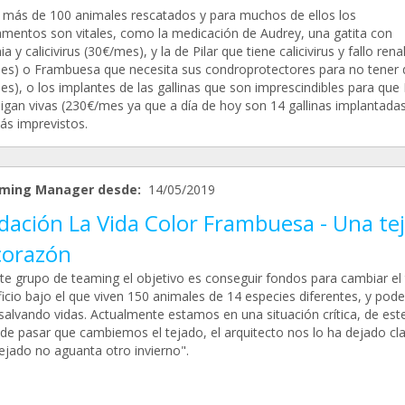
 más de 100 animales rescatados y para muchos de ellos los
mentos son vitales, como la medicación de Audrey, una gatita con
a y calicivirus (30€/mes), y la de Pilar que tiene calicivirus y fallo rena
es) o Frambuesa que necesita sus condroprotectores para no tener 
es), o los implantes de las gallinas que son imprescindibles para qu
sigan vivas (230€/mes ya que a día de hoy son 14 gallinas implantada
ás imprevistos.
ming Manager desde:
14/05/2019
dación La Vida Color Frambuesa - Una te
corazón
te grupo de teaming el objetivo es conseguir fondos para cambiar el
ficio bajo el que viven 150 animales de 14 especies diferentes, y pode
 salvando vidas. Actualmente estamos en una situación crítica, de est
de pasar que cambiemos el tejado, el arquitecto nos lo ha dejado cla
tejado no aguanta otro invierno".