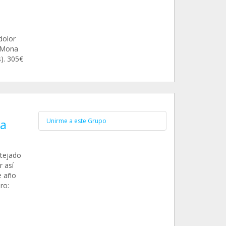
l
dolor
e Mona
s). 305€
ja
Unirme a este Grupo
 tejado
r así
e año
ro: