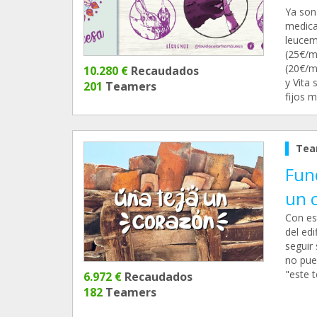
Ya son
medica
leucemi
(25€/m
(20€/m
10.280 €
Recaudados
y Vita 
201
Teamers
fijos m
Tea
Fun
un 
Con es
del edi
seguir
no pue
"este 
6.972 €
Recaudados
182
Teamers