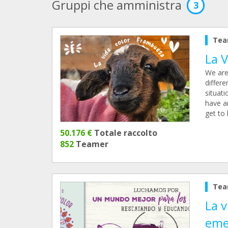
Gruppi che amministra
3
Tea
La 
We are
differe
situati
have ar
get to
50.176 €
Totale raccolto
852
Teamer
Tea
La 
eme