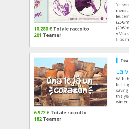
Ya son
medica
leucemi
(25€/m
(20€/m
10.280 €
Totale raccolto
y Vita 
201
Teamer
fijos m
Tea
La 
With th
buildin
saving 
this ye
winter.
6.972 €
Totale raccolto
182
Teamer