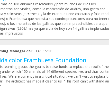
 más de 100 animales rescatados y para muchos de ellos los
mentos son vitales, como la medicación de Audrey, una gatita con
a y calicivirus (30€/mes), y la de Pilar que tiene calicivirus y fallo rena
es) o Frambuesa que necesita sus condroprotectores para no tener 
es), o los implantes de las gallinas que son imprescindibles para qu
sigan vivas (230€/mes ya que a día de hoy son 14 gallinas implantada
ás imprevistos.
ming Manager dal:
14/05/2019
vida color Frambuesa Foundation
is teaming group, the goal is to raise funds to replace the roof of the
g under which 150 animals of 14 different species live, and thus conti
lives. We are currently in a critical situation; we can't wait to replace 
ar. The architect has made it clear to us: "This roof can't withstand a
"