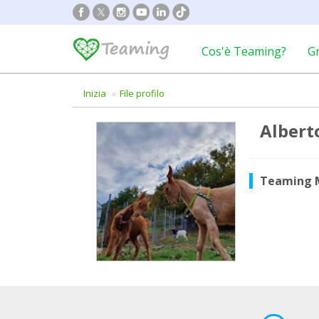
Cos'è Teaming?
G
Inizia
File profilo
Albert
Teaming 