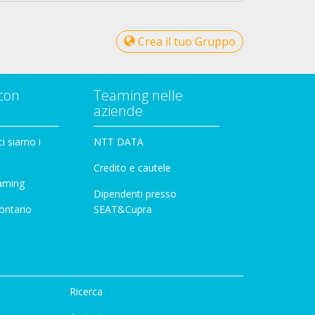
Crea il tuo Gruppo
con
Teaming nelle
aziende
i siamo i
NTT DATA
Credito e cautele
aming
Dipendenti presso
ontario
SEAT&Cupra
Ricerca