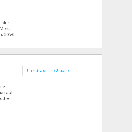
l
dolor
e Mona
s). 305€
Unisciti a questo Gruppo
nue
the roof
nother